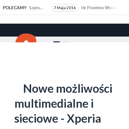
ałym Doświadczeniem Zawodowym
POLECAMY
Ile Powinno Wynosić Kieszonkowe?
7 Maja 2016
10 M
Nowe możliwości
multimedialne i
sieciowe - Xperia