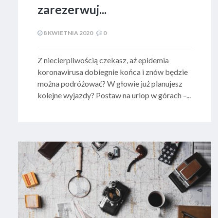
zarezerwuj...
8 KWIETNIA 2020
0
​ Z niecierpliwością czekasz, aż epidemia
koronawirusa dobiegnie końca i znów będzie
można podróżować? W głowie już planujesz
kolejne wyjazdy? Postaw na urlop w górach –...