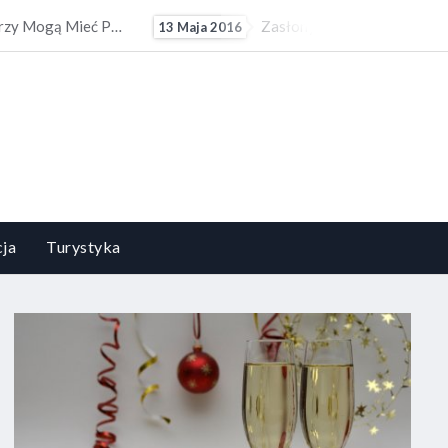
owinny Być Dopasowywane Do Stylu I Estetyki Pomieszczenia
Kompozycje Kwiatowe Powinny Być Dopasowywane Do Charakteru I Stylu Aranżacyjnego Wnętrza. Obowiązuje...
5 Czerwca 2015
ja
Turystyka