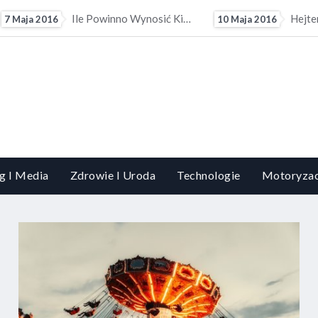
Hejterzy Mogą Mieć Problem Ze Znalezieniem Pracy. Pracodawcy Coraz Częściej Sprawdzają Profile...
Zasłony I Firany P
10 Maja 2016
13 Maja 2016
g I Media
Zdrowie I Uroda
Technologie
Motoryzac