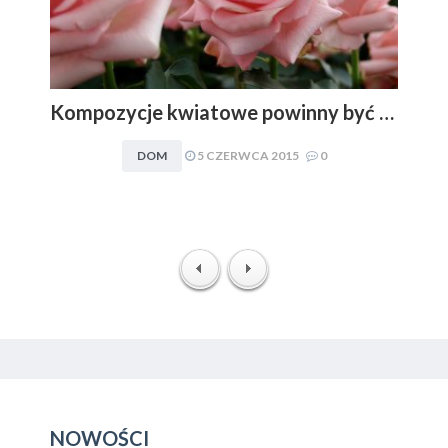
Kompozycje kwiatowe powinny być dopasowywane do charakteru i stylu aranżacyjnego wnętrza. Obowiązuje zasada: im mniej, tym lepiej
DOM
5 CZERWCA 2015
0
NOWOŚCI