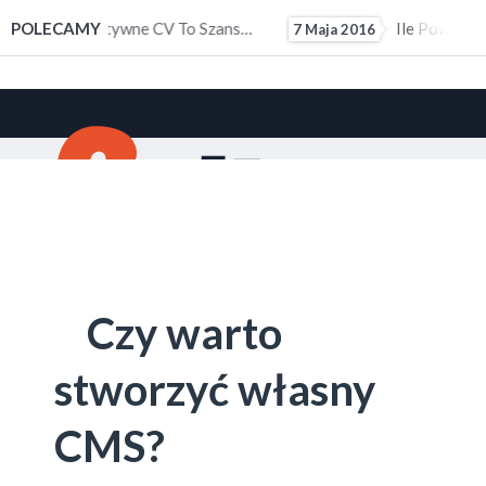
ałym Doświadczeniem Zawodowym
POLECAMY
Ile Powinno Wynosić Kieszonkowe?
7 Maja 2016
10 M
Czy warto
stworzyć własny
CMS?