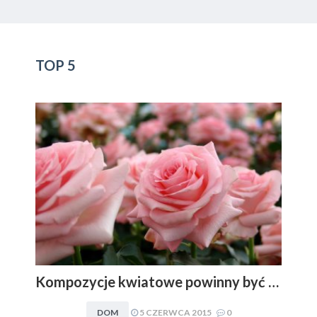
TOP 5
Kompozycje kwiatowe powinny być dopasowywane do charakteru i stylu aranżacyjnego wnętrza. Obowiązuje zasada: im mniej, tym lepiej
DOM
5 CZERWCA 2015
0