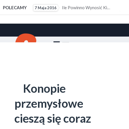
ałym Doświadczeniem Zawodowym
POLECAMY
Ile Powinno Wynosić Kieszonkowe?
7 Maja 2016
10 M
Konopie
przemysłowe
cieszą się coraz