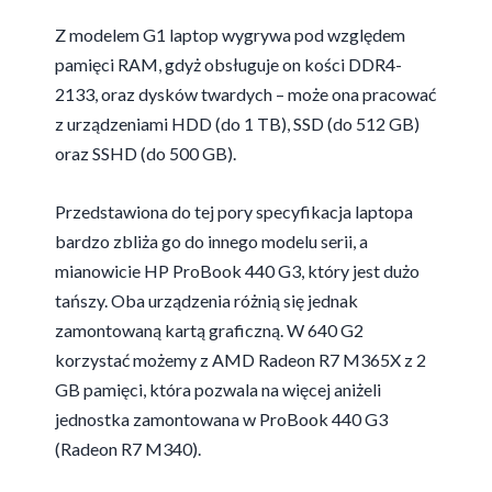
Z modelem G1 laptop wygrywa pod względem
pamięci RAM, gdyż obsługuje on kości DDR4-
2133, oraz dysków twardych – może ona pracować
z urządzeniami HDD (do 1 TB), SSD (do 512 GB)
oraz SSHD (do 500 GB).
Przedstawiona do tej pory specyfikacja laptopa
bardzo zbliża go do innego modelu serii, a
mianowicie
HP ProBook 440 G3, który jest dużo
tańszy. Oba urządzenia różnią się jednak
zamontowaną kartą graficzną. W 640 G2
korzystać możemy z AMD Radeon R7 M365X z 2
GB pamięci, która pozwala na więcej aniżeli
jednostka zamontowana w ProBook 440 G3
(Radeon R7 M340).