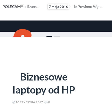
ałym Doświadczeniem Zawodowym
POLECAMY
Ile Powinno Wynosić Kieszonkowe?
7 Maja 2016
10 M
Biznesowe
laptopy od HP
10 STYCZNIA 2017
0