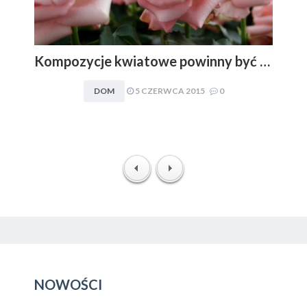
Kompozycje kwiatowe powinny być dopasowywane do charakteru i stylu aranżacyjnego wnętrza. Obowiązuje zasada: im mniej, tym lepiej
DOM
5 CZERWCA 2015
0
NOWOŚCI