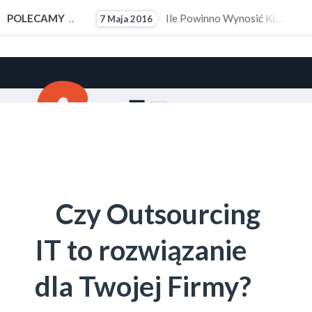
ałym Doświadczeniem Zawodowym
POLECAMY
Ile Powinno Wynosić Kieszonkowe?
7 Maja 2016
10 M
Czy Outsourcing
IT to rozwiązanie
dla Twojej Firmy?