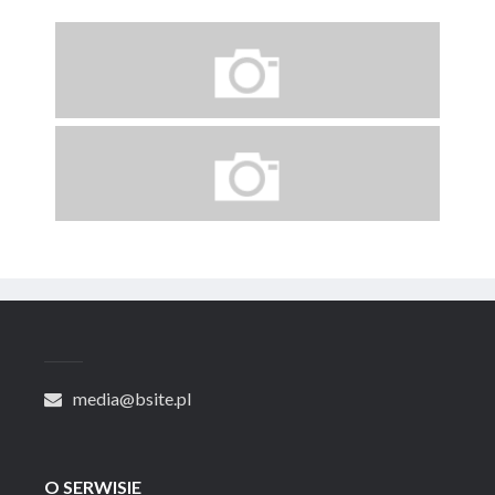
media@bsite.pl
O SERWISIE