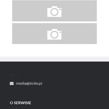
media@bsite.pl
O SERWISIE