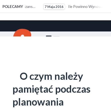
ałym Doświadczeniem Zawodowym
POLECAMY
Ile Powinno Wynosić Kieszonkowe?
7 Maja 2016
10 M
O czym należy
pamiętać podczas
planowania