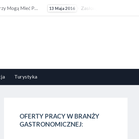
rany Powinny Być Dopasowywane Do Stylu I Estetyki Pomieszczenia
Kompozycje Kwiatowe Powinny Być Dopasowywane Do Charakteru I Stylu Aranżacyjnego Wnętrza. Obowiązuje...
5 Czerwca 2015
ja
Turystyka
OFERTY PRACY W BRANŻY
GASTRONOMICZNEJ: