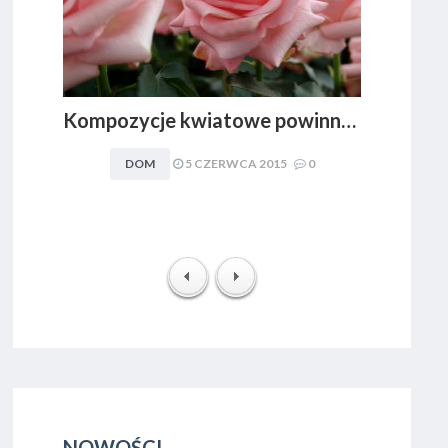
Kompozycje kwiatowe powinny być dopasowywane do charakteru i stylu aranżacyjnego wnętrza. Obowiązuje zasada: im mniej, tym lepiej
DOM
5 CZERWCA 2015
0
NOWOŚCI