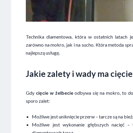
Technika diamentowa, która w ostatnich latach j
zarówno na mokro, jak i na sucho. Która metoda spr
najlepszą usługę.
Jakie zalety i wady ma
cięcie
Gdy
cięcie w żelbecie
odbywa się na mokro, to do
sporo zalet:
Możliwe jest uniknięcie przerw – tarcze są na bie
Możliwe jest wykonanie głębszych nacięć –
diamentowych tarcz