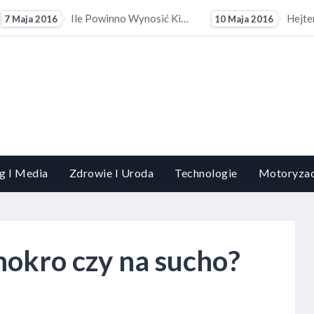
Hejterzy Mogą Mieć Problem Ze Znalezieniem Pracy. Pracodawcy Coraz Częściej Sprawdzają Profile...
Zasłony I Fi
10 Maja 2016
13 Maja 2016
g I Media
Zdrowie I Uroda
Technologie
Motoryzac
 mokro czy na sucho?