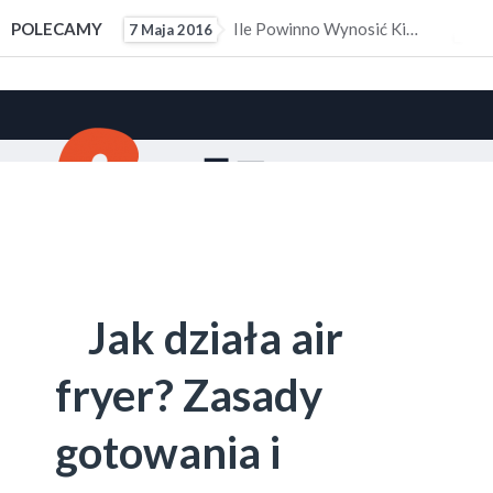
ałym Doświadczeniem Zawodowym
POLECAMY
Ile Powinno Wynosić Kieszonkowe?
7 Maja 2016
10 M
Jak działa air
fryer? Zasady
gotowania i