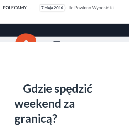
ałym Doświadczeniem Zawodowym
POLECAMY
Ile Powinno Wynosić Kieszonkowe?
7 Maja 2016
10 M
Gdzie spędzić
weekend za
granicą?