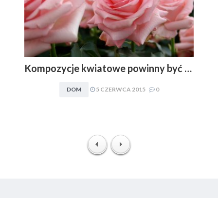
Kompozycje kwiatowe powinny być dopasowywane do charakteru i stylu aranżacyjnego wnętrza. Obowiązuje zasada: im mniej, tym lepiej
DOM
5 CZERWCA 2015
0