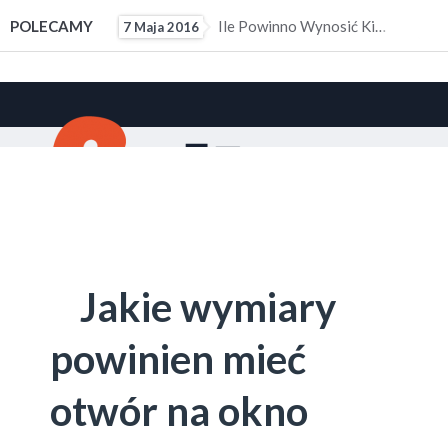
ałym Doświadczeniem Zawodowym
POLECAMY
Ile Powinno Wynosić Kieszonkowe?
7 Maja 2016
10 M
Jakie wymiary
powinien mieć
otwór na okno