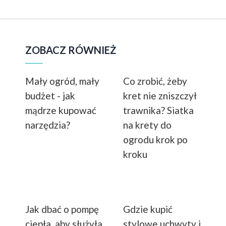
ZOBACZ RÓWNIEŻ
Mały ogród, mały
Co zrobić, żeby
budżet - jak
kret nie zniszczył
mądrze kupować
trawnika? Siatka
narzędzia?
na krety do
ogrodu krok po
kroku
Jak dbać o pompę
Gdzie kupić
ciepła, aby służyła
stylowe uchwyty i