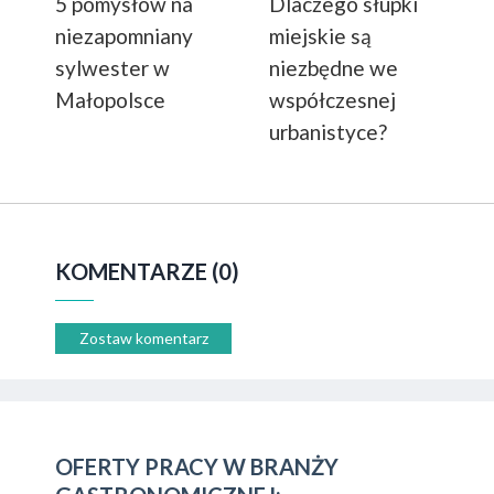
5 pomysłów na
Dlaczego słupki
niezapomniany
miejskie są
sylwester w
niezbędne we
Małopolsce
współczesnej
urbanistyce?
KOMENTARZE (0)
Zostaw komentarz
OFERTY PRACY W BRANŻY