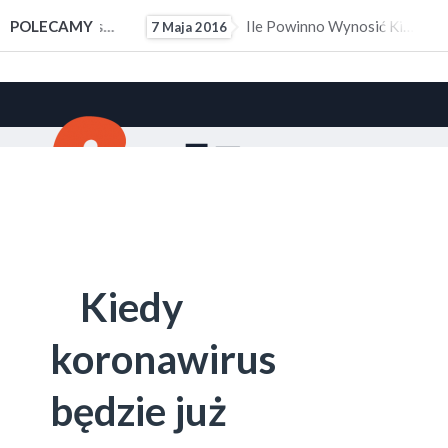
ałym Doświadczeniem Zawodowym
POLECAMY
Ile Powinno Wynosić Kieszonkowe?
7 Maja 2016
10 M
Kiedy
koronawirus
będzie już