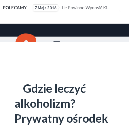
ałym Doświadczeniem Zawodowym
POLECAMY
Ile Powinno Wynosić Kieszonkowe?
7 Maja 2016
10 M
Gdzie leczyć
alkoholizm?
Prywatny ośrodek