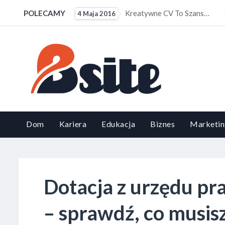
Kreatywne CV To Szansa Dla Osób Z Małym Doświadczeniem Zawodowym
POLECAMY
Ile Powinno Wynosić Kieszonko
7 Maja 2016
Dom
Kariera
Edukacja
Biznes
Marketin
Dotacja z urzędu pr
– sprawdź, co musis