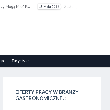
Zasłony I Firany Powinny Być Dopasowywane Do Stylu I Estetyki Pomieszczenia
Kompozycje Kwiatowe Powinny Być Dopasowywane Do Charakteru I Stylu Aranżacyjnego Wnętrza.
5 Czerwca 2015
ja
Turystyka
OFERTY PRACY W BRANŻY
GASTRONOMICZNEJ: