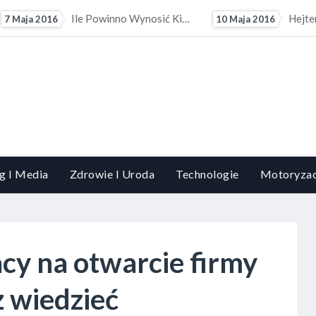
we?
Hejterzy Mogą Mieć Problem Ze Znalezieniem Pracy. Pracodawcy Coraz Częściej Sprawdzają Profile...
10 Maja 2016
13 Maja 2016
g I Media
Zdrowie I Uroda
Technologie
Motoryzac
acy na otwarcie firmy
z wiedzieć