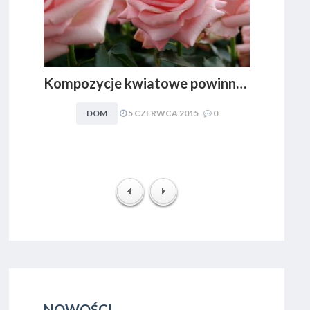
Kompozycje kwiatowe powinny być dopasowywane do charakteru i stylu aranżacyjnego wnętrza. Obowiązuje zasada: im mniej, tym lepiej
DOM
5 CZERWCA 2015
0
NOWOŚCI