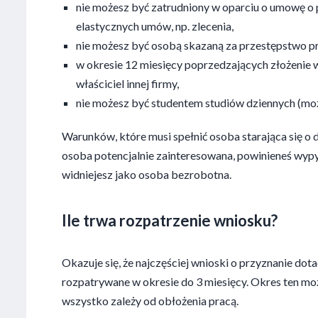
nie możesz być zatrudniony w oparciu o umowę o 
elastycznych umów, np. zlecenia,
nie możesz być osobą skazaną za przestępstwo 
w okresie 12 miesięcy poprzedzających złożenie w
właściciel innej firmy,
nie możesz być studentem studiów dziennych (moż
Warunków, które musi spełnić osoba starająca się o do
osoba potencjalnie zainteresowana, powinieneś wypy
widniejesz jako osoba bezrobotna.
Ile trwa rozpatrzenie wniosku?
Okazuje się, że najczęściej wnioski o przyznanie dota
rozpatrywane w okresie do 3 miesięcy. Okres ten moż
wszystko zależy od obłożenia pracą.