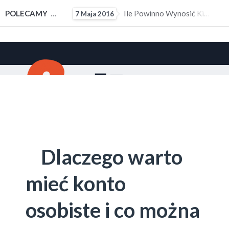
ałym Doświadczeniem Zawodowym
POLECAMY
Ile Powinno Wynosić Kieszonkowe?
7 Maja 2016
10 M
Dlaczego warto
mieć konto
osobiste i co można