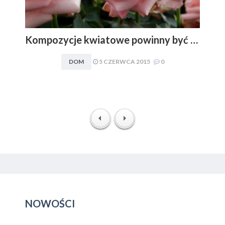
Kompozycje kwiatowe powinny być dopasowywane do charakteru i stylu aranżacyjnego wnętrza. Obowiązuje zasada: im mniej, tym lepiej
DOM
5 CZERWCA 2015
0
NOWOŚCI