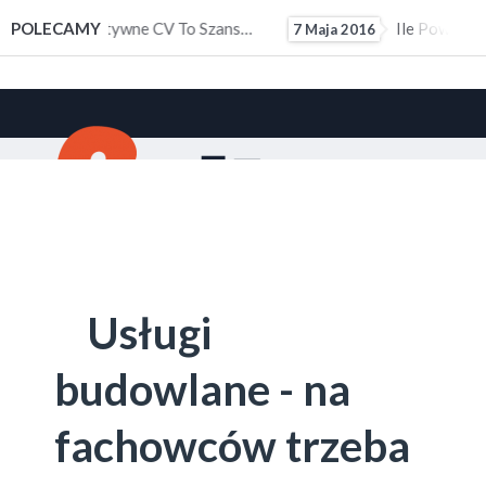
ałym Doświadczeniem Zawodowym
POLECAMY
Ile Powinno Wynosić Kieszonkowe?
7 Maja 2016
10 M
Usługi
budowlane - na
fachowców trzeba