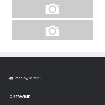
media@bsite.pl
O SERWISIE