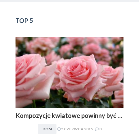
TOP 5
Kompozycje kwiatowe powinny być dopasowywane do charakteru i stylu aranżacyjnego wnętrza. Obowiązuje zasada: im mniej, tym lepiej
DOM
5 CZERWCA 2015
0