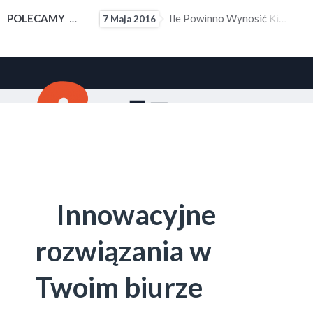
ałym Doświadczeniem Zawodowym
POLECAMY
Ile Powinno Wynosić Kieszonkowe?
7 Maja 2016
10 M
Innowacyjne
rozwiązania w
Twoim biurze