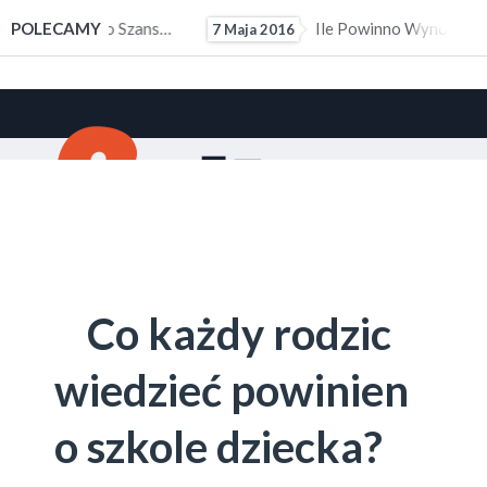
ałym Doświadczeniem Zawodowym
POLECAMY
Ile Powinno Wynosić Kieszonkowe?
7 Maja 2016
10 M
Co każdy rodzic
wiedzieć powinien
o szkole dziecka?